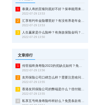
泰康人寿的至臻到底好不好？保单能用来贷款吗？看完不再纠结
1
2022-07-29 13:53
汇享有约年金险哪里好？有没有养老年金？一文告诉你
2
2022-07-29 13:53
人生赢家是什么险种？有身故保险金吗？三分钟了解清楚
3
2022-07-29 13:50
文章排行
传世福终身寿险2022的优缺点如何？免责条款有些什么？这样买最划算
1
2022-07-29 13:56
友邦保险公司口碑怎么样？需要注意啥问题？这几点可以证明一切！
2
2022-07-29 13:55
香港友邦保险公司的弊端是什么？偿付能力究竟优不优秀？原来还有这些猫腻！
3
2022-07-29 13:55
私享五号终身寿险咋样好么？免责条款有多少？这是大实话
4