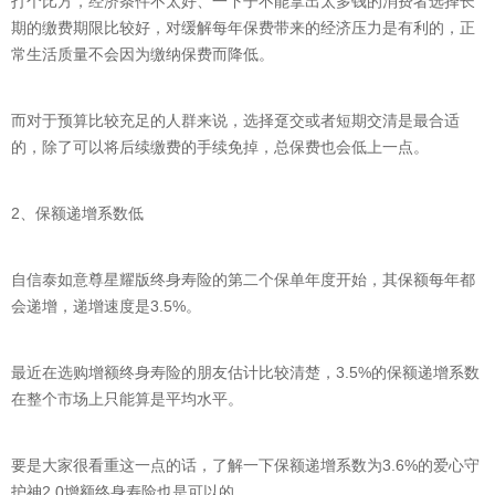
打个比方，经济条件不太好、一下子不能拿出太多钱的消费者选择长
期的缴费期限比较好，对缓解每年保费带来的经济压力是有利的，正
常生活质量不会因为缴纳保费而降低。
而对于预算比较充足的人群来说，选择趸交或者短期交清是最合适
的，除了可以将后续缴费的手续免掉，总保费也会低上一点。
2、保额递增系数低
自信泰如意尊星耀版终身寿险的第二个保单年度开始，其保额每年都
会递增，递增速度是3.5%。
最近在选购增额终身寿险的朋友估计比较清楚，3.5%的保额递增系数
在整个市场上只能算是平均水平。
要是大家很看重这一点的话，了解一下保额递增系数为3.6%的爱心守
护神2.0增额终身寿险也是可以的。