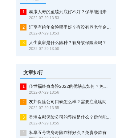
泰康人寿的至臻到底好不好？保单能用来贷款吗？看完不再纠结
1
2022-07-29 13:53
汇享有约年金险哪里好？有没有养老年金？一文告诉你
2
2022-07-29 13:53
人生赢家是什么险种？有身故保险金吗？三分钟了解清楚
3
2022-07-29 13:50
文章排行
传世福终身寿险2022的优缺点如何？免责条款有些什么？这样买最划算
1
2022-07-29 13:56
友邦保险公司口碑怎么样？需要注意啥问题？这几点可以证明一切！
2
2022-07-29 13:55
香港友邦保险公司的弊端是什么？偿付能力究竟优不优秀？原来还有这些猫腻！
3
2022-07-29 13:55
私享五号终身寿险咋样好么？免责条款有多少？这是大实话
4