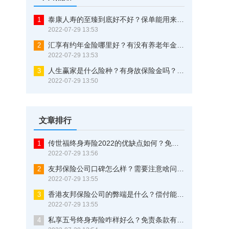
泰康人寿的至臻到底好不好？保单能用来贷款吗？看完不再纠结
1
2022-07-29 13:53
汇享有约年金险哪里好？有没有养老年金？一文告诉你
2
2022-07-29 13:53
人生赢家是什么险种？有身故保险金吗？三分钟了解清楚
3
2022-07-29 13:50
文章排行
传世福终身寿险2022的优缺点如何？免责条款有些什么？这样买最划算
1
2022-07-29 13:56
友邦保险公司口碑怎么样？需要注意啥问题？这几点可以证明一切！
2
2022-07-29 13:55
香港友邦保险公司的弊端是什么？偿付能力究竟优不优秀？原来还有这些猫腻！
3
2022-07-29 13:55
私享五号终身寿险咋样好么？免责条款有多少？这是大实话
4