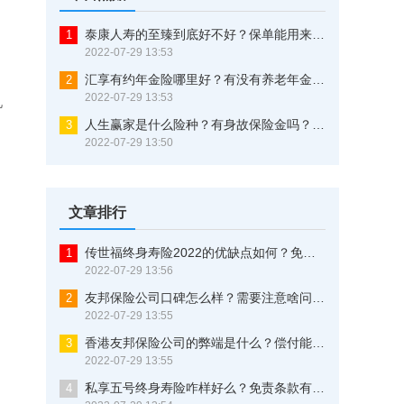
泰康人寿的至臻到底好不好？保单能用来贷款吗？看完不再纠结
1
2022-07-29 13:53
汇享有约年金险哪里好？有没有养老年金？一文告诉你
2
2022-07-29 13:53
儿
人生赢家是什么险种？有身故保险金吗？三分钟了解清楚
3
2022-07-29 13:50
文章排行
传世福终身寿险2022的优缺点如何？免责条款有些什么？这样买最划算
1
2022-07-29 13:56
友邦保险公司口碑怎么样？需要注意啥问题？这几点可以证明一切！
2
2022-07-29 13:55
香港友邦保险公司的弊端是什么？偿付能力究竟优不优秀？原来还有这些猫腻！
3
2022-07-29 13:55
私享五号终身寿险咋样好么？免责条款有多少？这是大实话
4