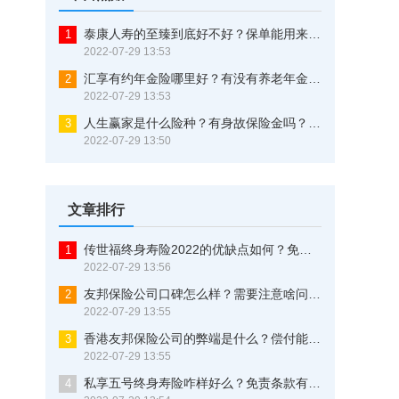
泰康人寿的至臻到底好不好？保单能用来贷款吗？看完不再纠结
1
2022-07-29 13:53
汇享有约年金险哪里好？有没有养老年金？一文告诉你
2
2022-07-29 13:53
人生赢家是什么险种？有身故保险金吗？三分钟了解清楚
3
2022-07-29 13:50
文章排行
传世福终身寿险2022的优缺点如何？免责条款有些什么？这样买最划算
1
2022-07-29 13:56
友邦保险公司口碑怎么样？需要注意啥问题？这几点可以证明一切！
2
2022-07-29 13:55
香港友邦保险公司的弊端是什么？偿付能力究竟优不优秀？原来还有这些猫腻！
3
2022-07-29 13:55
私享五号终身寿险咋样好么？免责条款有多少？这是大实话
4