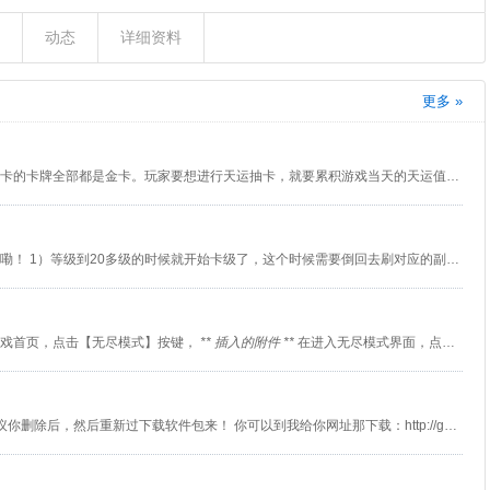
动态
详细资料
更多 »
兄弟~你可以去天运抽卡：天运抽卡的卡牌全部都是金卡。玩家要想进行天运抽卡，就要累积游戏当天的天运值，当这个天运值达到100之后，玩家就能够抽卡了。抽卡之后，重新累积天运值，每次抽卡都要这么做。 如果不行就去群雄精选抽卡：这里只有国家卡牌产生。哪个国家的精选抽卡，就会出现哪个国家的武将卡牌。精选抽卡不会产出白卡，但是金卡出现的概率比钻石抽卡更高。精选抽卡也是需要消耗钻石的。
楼主~以下是三剑豪中期升级攻略嘞！ 1）等级到20多级的时候就开始卡级了，这个时候需要倒回去刷对应的副本，清掉公告板任务 2）刷些孔多的装备 3）还有就是收集足够的石英、乌雪云或者陈铭涛去把这几个侠客拿了，最少要拿其中两个，舍得花点钱的可以弄个首充把小龙女领了，加血在推图时很有用 4）跟主线到没精力时，就可以去挑战副本了，玉门关一个人打，可以获得大量经验，装备不能太差，差了会很苦逼 5）通天塔和首领挑战出紫装，这两个是可以组队的，和基友一起去嗨吧。刷本过程中获得的怪物卡片全放到帮派中，他们会持续的生产经验，放满两层，第二天上线就能领好几十万经验。多发展帮派经验、装备、玉石妥妥的！
游戏首页，点击【无尽模式】按键，
** 插入的附件 **
在进入无尽模式界面，点击【赠送】按键即可。
楼主~可能是软件包出问题了~建议你删除后，然后重新过下载软件包来！ 你可以到我给你网址那下载：http://game.3533.com/ruanjian/5188.htm