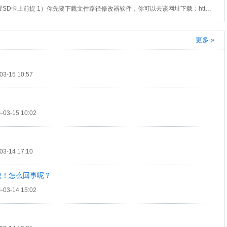
楼主！你想把游戏数据包放到外置SD卡上前提 1）你先要下载文件路径修改器软件，你可以去该网址下载：http://game.3533.com/ruanjian/8839.htm 2）自己的手机要root，手机需要有外置sd卡。 一、先上一张完全态的图，这是挂载成功了的，就是把sd卡所有的游戏数据包放到外置sd卡下面去了。
更多 »
3-15 10:57
03-15 10:02
3-14 17:10
败！怎么回事呢？
03-14 15:02