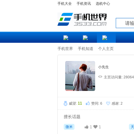
手机大全
手机资讯
选机中心
知道
手机世界
手机知道
个人主页
小先生
主页访问量: 2806
11
威望:
赞同:
6
感谢:
2
擅长话题
1
1
微米