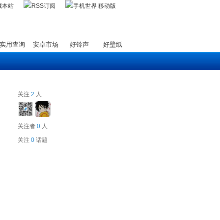
藏本站
实用查询
安卓市场
好铃声
好壁纸
关注
2
人
关注者
0
人
关注
0
话题