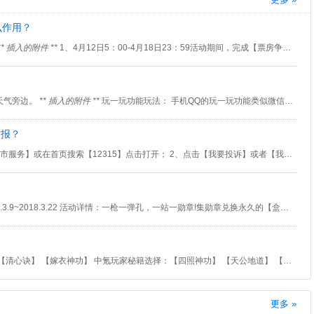
么作用？
** 插入的附件 **
1、4月12日5：00-4月18日23：59活动期间，完成【票房争夺战】相关任务，即可获得可爱发圈道具。 2、购买可爱发圈礼包，也可获得大量的可爱发圈。 4月12日5:00~4月18日23:59期间上架两个可爱发圈礼包， 简单帅礼包： 内含【可爱发圈*10】 活动期间限购10次。 镜中心跳礼包： 内含【可爱发圈*128】
天气旁边。
** 插入的附件 **
玩一玩功能玩法： 手机QQ的玩一玩功能类似微信中的小程序。手机QQ玩一玩中玩家可以找到自己需要的小游戏，点击开始游戏，直接进入游戏。 目前手机QQ玩一玩只是在内测中，部分安卓用户收到测试资格才能进入手机QQ玩一玩体验。 手机QQ玩一玩功能，需要下载最新的QQ测试版本v7.5.8(公开版本为v7.5.5)，才能看到功能入口。 手机QQ玩一玩已经有多款小游戏上线，基本都是腾讯的游戏。相比微信小程序不同的是，手机QQ玩一玩还有社区功能，也有聊天室功能，玩家可以邀请其他网友一起游戏。
举报？
1、打开【支付宝】后，进入【城市服务】或在首页搜索【12315】点击打开； 2、点击【我要投诉】或者【我要举报】，然后输入要投诉举报的公司名称，最后提交要投诉举报的信息就能完成。（如果消费者不知道企业的注册名称，还可以通过在电子地图上点击选择的方式，由系统自动确定企业，匹配管辖机关。）
【疯狂集勋章】 活动时间：2018.3.9~2018.3.22 活动详情：一枪一弹孔，一站一勋章!集勋章兑换永久的【盒、作、伙、伴T恤】
大神玩家秘籍选择：【清寒诀】 【清心诀】 【嫁衣神功】 中氪玩家秘籍选择：【四照神功】 【天公地道】 【智周万物】 平民玩家秘籍选择：【华山白秘籍】 【苗家刀法】 【穿心掌法】
更多 »