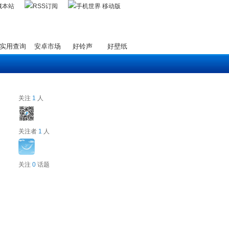
藏本站
实用查询
安卓市场
好铃声
好壁纸
关注
1
人
关注者
1
人
关注
0
话题