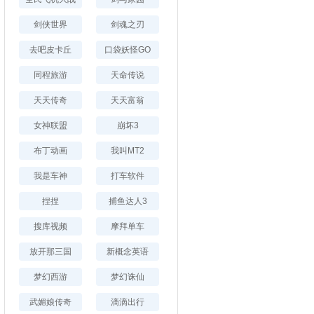
剑侠世界
剑魂之刃
去吧皮卡丘
口袋妖怪GO
同程旅游
天命传说
天天传奇
天天富翁
女神联盟
崩坏3
布丁动画
我叫MT2
我是车神
打车软件
捏捏
捕鱼达人3
搜库视频
摩拜单车
放开那三国
新概念英语
梦幻西游
梦幻诛仙
武媚娘传奇
滴滴出行