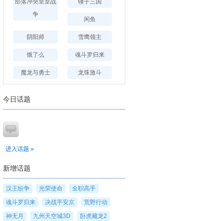
部落冲突皇室战
锤子三国
争
闲鱼
阴阳师
雪鹰领主
饿了么
魂斗罗归来
魔龙与勇士
龙珠激斗
今日话题
进入话题 »
新增话题
汉王纷争
光荣使命
全职高手
魂斗罗归来
决战平安京
荒野行动
神无月
九州天空城3D
卧虎藏龙2