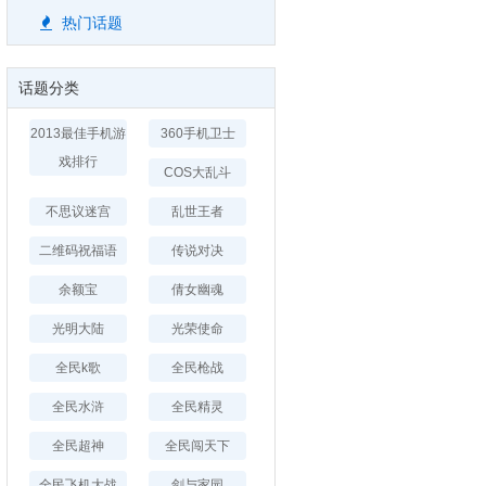
热门话题
话题分类
2013最佳手机游
360手机卫士
戏排行
COS大乱斗
不思议迷宫
乱世王者
二维码祝福语
传说对决
余额宝
倩女幽魂
光明大陆
光荣使命
全民k歌
全民枪战
全民水浒
全民精灵
全民超神
全民闯天下
全民飞机大战
剑与家园