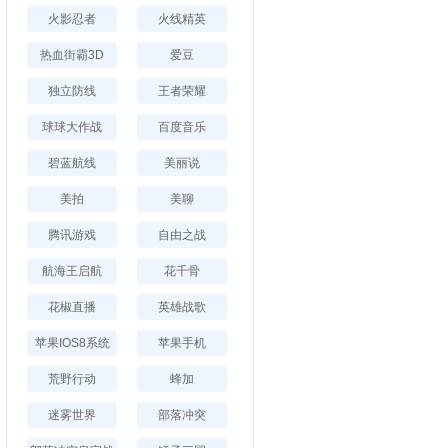
火影忍者
火线精英
热血街霸3D
爱豆
独立防线
王者荣耀
球球大作战
百度音乐
碧蓝航线
美丽说
美拍
美聊
腾讯游戏
自由之战
航海王启航
花千骨
花椒直播
英雄战歌
苹果IOS8系统
苹果手机
荒野行动
蜂加
迷雾世界
部落冲突