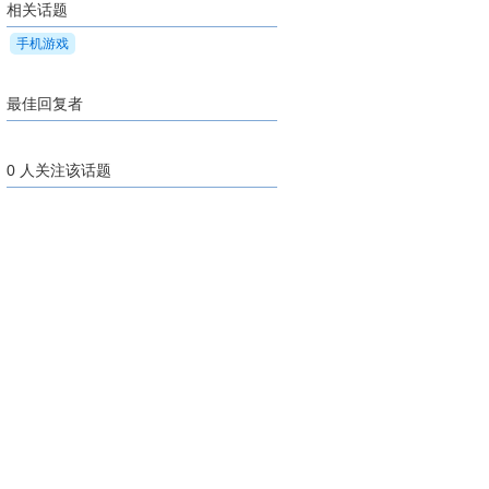
相关话题
手机游戏
最佳回复者
0 人关注该话题