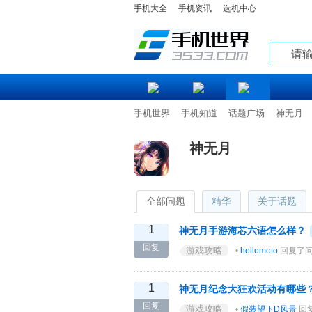
手机大全
手机资讯
选机中心
知道
手机世界
手机知道
话题广场
神无月
神无月
全部问题
精华
关于话题
1
神无月手游海芯六语怎么样？
回复
游戏攻略
•
hellomoto
回复了问题 
1
神无月纪念大狂欢活动有哪些
回复
游戏攻略
•
假装望下D风景
回复了