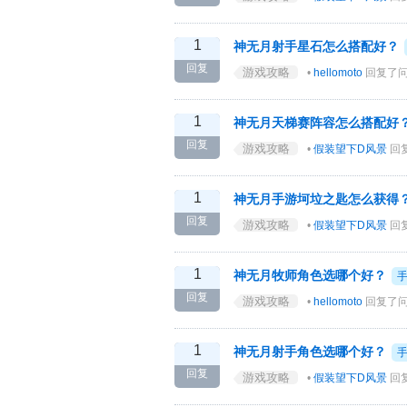
1
神无月射手星石怎么搭配好？
回复
游戏攻略
•
hellomoto
回复了问题 
1
神无月天梯赛阵容怎么搭配好
回复
游戏攻略
•
假装望下D风景
回复了
1
神无月手游坷垃之匙怎么获得
回复
游戏攻略
•
假装望下D风景
回复了
1
神无月牧师角色选哪个好？
回复
游戏攻略
•
hellomoto
回复了问题 
1
神无月射手角色选哪个好？
回复
游戏攻略
•
假装望下D风景
回复了