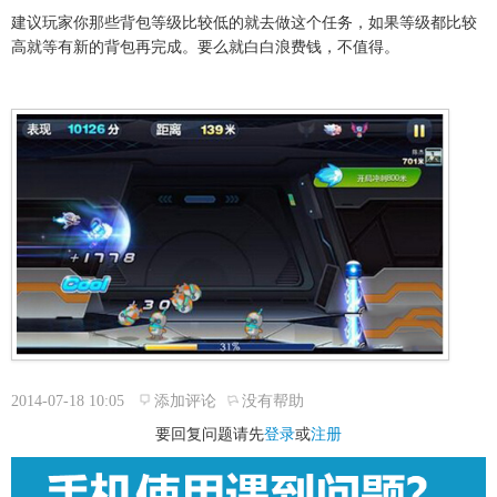
建议玩家你那些背包等级比较低的就去做这个任务，如果等级都比较
高就等有新的背包再完成。要么就白白浪费钱，不值得。
2014-07-18 10:05
添加评论
没有帮助
要回复问题请先
登录
或
注册