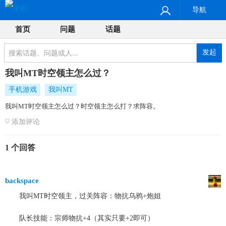
导航
首页
问题
话题
发起
我叫MT时空领主怎么过？
手机游戏
我叫MT
我叫MT时空领主怎么过？时空领主怎么打？求阵容。
添加评论
1 个回答
backspace
我叫MT时空领主，过关阵容：物抗乌鸦+炮姐
队长技能：宗师物抗+4（其实只要+2即可）