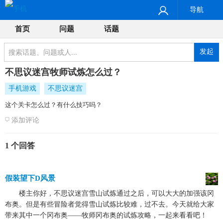
导航
首页
问题
话题
发起
不思议迷宫牧师试炼怎么过？
手机游戏
不思议迷宫
这个关卡怎么过？有什么技巧吗？
添加评论
1 个回答
假装望下D风景
楼主你好，不思议迷宫雪山试炼通过之后，可以大大的加强该冈
布奥。但是有些冒险者觉得雪山试炼比较难，过不去。今天就给大家
带来其中一个冈布奥——牧师冈布奥的试炼攻略，一起来看看吧！