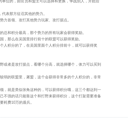
单位的，由官员和盟主可以选择和更换，争战别人，开始后
代表那方征召其他的势力。
力首领、攻打其他势力玩家、攻打据点。
总和积分最高，那个势力的所有玩家会获得奖励。
，那么在吴国里排行前十的联盟可以获得奖励。
人积分的了，在吴国里面个人积分排前十，就可以获得奖
或者是攻打据点，看哪个分高，就选择哪个，体力可以买到
弱的联盟里，屠盟，这个会获得非常多的个人积分的，非常
，就是类似张角这种的，可以获得积分哦，这三个都达到一
己不强的话只能靠这个和打野来获得积分，这个打架需要准备
要耗费10万的盾兵。