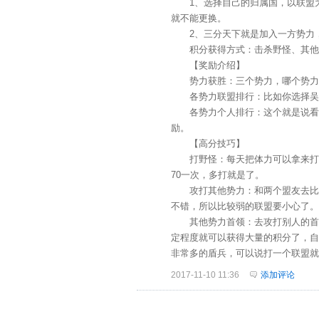
1、选择自己的归属国，以联盟为
就不能更换。
2、三分天下就是加入一方势力，
积分获得方式：击杀野怪、其他势
【奖励介绍】
势力获胜：三个势力，哪个势力的
各势力联盟排行：比如你选择吴国
各势力个人排行：这个就是说看个
励。
【高分技巧】
打野怪：每天把体力可以拿来打野
70一次，多打就是了。
攻打其他势力：和两个盟友去比较
不错，所以比较弱的联盟要小心了。
其他势力首领：去攻打别人的首领
定程度就可以获得大量的积分了，自
非常多的盾兵，可以说打一个联盟就
2017-11-10 11:36
添加评论