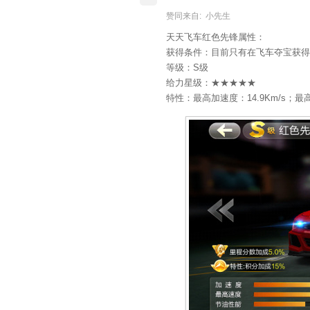
赞同来自:
小先生
天天飞车红色先锋属性：
获得条件：目前只有在飞车夺宝获得
等级：S级
给力星级：★★★★★
特性：最高加速度：14.9Km/s；最高