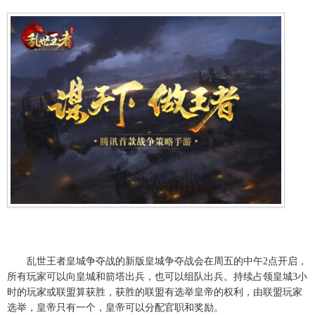
乱世王者皇城争夺战的新版皇城争夺战会在周五的中午2点开启，
所有玩家可以向皇城和箭塔出兵，也可以组队出兵。持续占领皇城3小
时的玩家或联盟算获胜，获胜的联盟有选举皇帝的权利，由联盟玩家
选举，皇帝只有一个，皇帝可以分配官职和奖励。