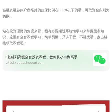
当融资融券账户所维持的担保比例在300%以下的话，可取资金实则为
负数，
站在投资理财的角度来看，很有必要通过系统性学习来掌握股市知
识，这里有全套课程学习，简单易懂，只讲干货、不讲废话，点击链
接领取课程吧：
0基础到高级全套投资课程，教你从小白到高手
bd.xuebashuocai.com