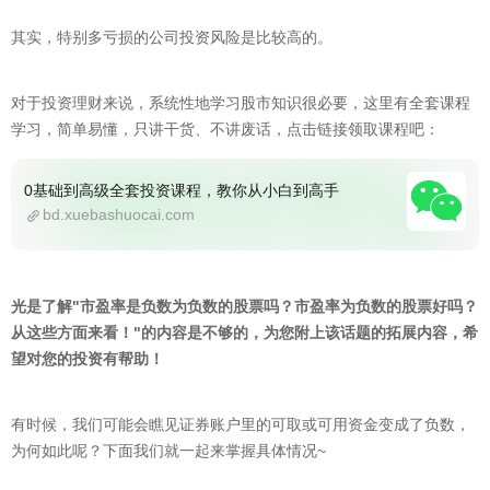
其实，特别多亏损的公司投资风险是比较高的。
对于投资理财来说，系统性地学习股市知识很必要，这里有全套课程
学习，简单易懂，只讲干货、不讲废话，点击链接领取课程吧：
0基础到高级全套投资课程，教你从小白到高手
bd.xuebashuocai.com
光是了解"市盈率是负数为负数的股票吗？市盈率为负数的股票好吗？
从这些方面来看！"的内容是不够的，为您附上该话题的拓展内容，希
望对您的投资有帮助！
有时候，我们可能会瞧见证券账户里的可取或可用资金变成了负数，
为何如此呢？下面我们就一起来掌握具体情况~