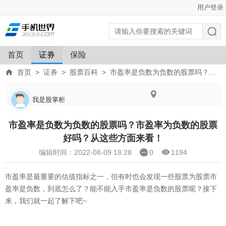
用户登录
首页
证券
保险
首页
>
证券
>
股票百科
>
市盈率是负数为负数的股票吗？市盈率为负数的股票好吗？从这些方面来看！
我是股掌柜
市盈率是负数为负数的股票吗？市盈率为负数的股票
好吗？从这些方面来看！
编辑时间：2022-08-09 18:28
0
1194
市盈率是最重要的估值指标之一，但有时也会发现一些股票为股票市
盈率是负数，到底怎么了？能不能入手市盈率是负数的股票呢？接下
来，我们就一起了解下吧~