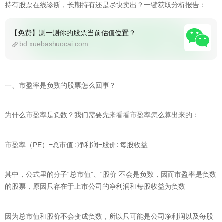
持有股票在线诊断，长期持有还是尽快卖出？一键获取分析报告：
【免费】测一测你的股票当前估值位置？
bd.xuebashuocai.com
一、市盈率是负数的股票怎么回事？
为什么市盈率是负数？我们需要先来看看市盈率怎么算出来的：
市盈率（PE）=总市值÷净利润=股价÷每股收益
其中，公式里的分子“总市值”、“股价”不会是负数，因而市盈率是负数
的股票，原因只存在于上市公司的净利润和每股收益为负数
因为总市值和股价不会变成负数，所以只可能是公司净利润以及每股