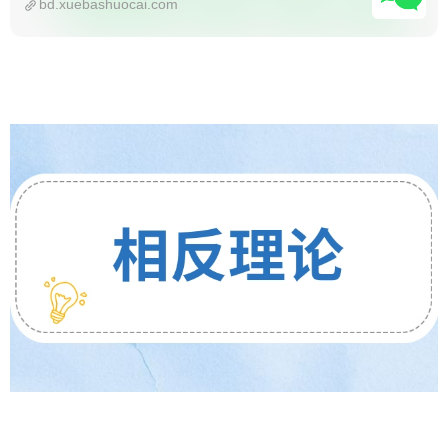
bd.xuebashuocai.com