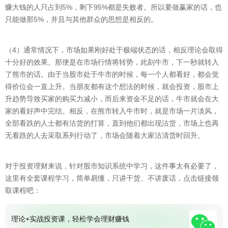
赚大钱的人只占到5%，剩下95%都是失败者。所以要做赢家的话，也
只能做那5%，并且与其他群众的思想是相反的。
（4）通常情况下，市场如果刚好处于极端状态的话，相反理论会取得
十分好的效果。那便是在市场行情将转势，此刻牛市，下一秒就转入
了熊市的话。由于当股市处于牛市的时候，每一个人都看好，都会觉
得价位会一直上升。当朋友都有这个想法的时候，就会投资，股市上
升趋势导致买家的购买力减小，而后来资金不足的话，牛市就会在大
家的看好声中完结。相反，在熊市转入牛市时，就是市场一片淡风，
全部看跌的人士都有沽货的打算，直到他们都出现沽货，市场上也再
无看跌的人去采取系列行动了，市场会随着大家沽清货时回升。
对于投资理财来说，针对股市知识系统中学习，这件事太有必要了，
这里有全套课程学习，简单易懂，只讲干货、不讲废话，点击链接领
取课程吧：
理论+实战投资课，轻松学会理财赚钱