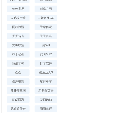
剑侠世界
剑魂之刃
去吧皮卡丘
口袋妖怪GO
同程旅游
天命传说
天天传奇
天天富翁
女神联盟
崩坏3
布丁动画
我叫MT2
我是车神
打车软件
捏捏
捕鱼达人3
搜库视频
摩拜单车
放开那三国
新概念英语
梦幻西游
梦幻诛仙
武媚娘传奇
滴滴出行