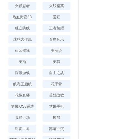
火影忍者
火线精英
热血街霸3D
爱豆
独立防线
王者荣耀
球球大作战
百度音乐
碧蓝航线
美丽说
美拍
美聊
腾讯游戏
自由之战
航海王启航
花千骨
花椒直播
英雄战歌
苹果IOS8系统
苹果手机
荒野行动
蜂加
迷雾世界
部落冲突