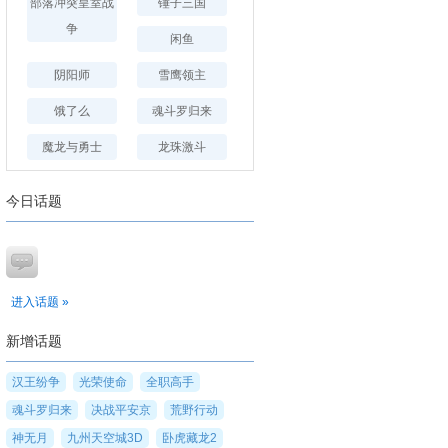
部落冲突皇室战
锤子三国
争
闲鱼
阴阳师
雪鹰领主
饿了么
魂斗罗归来
魔龙与勇士
龙珠激斗
今日话题
进入话题 »
新增话题
汉王纷争
光荣使命
全职高手
魂斗罗归来
决战平安京
荒野行动
神无月
九州天空城3D
卧虎藏龙2