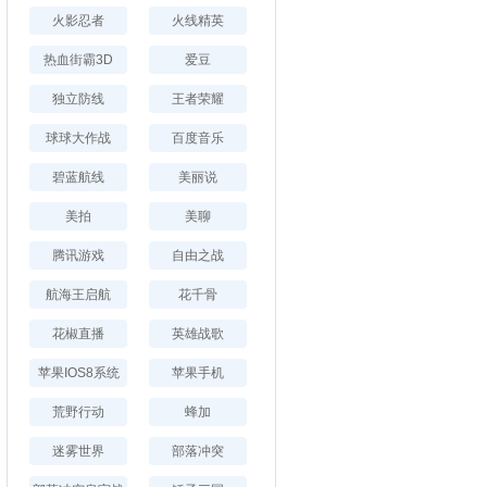
火影忍者
火线精英
热血街霸3D
爱豆
独立防线
王者荣耀
球球大作战
百度音乐
碧蓝航线
美丽说
美拍
美聊
腾讯游戏
自由之战
航海王启航
花千骨
花椒直播
英雄战歌
苹果IOS8系统
苹果手机
荒野行动
蜂加
迷雾世界
部落冲突