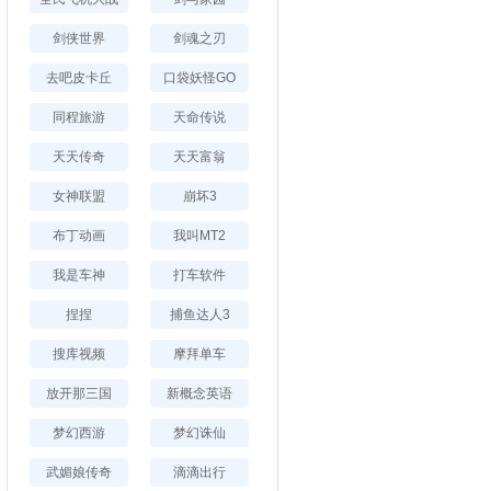
剑侠世界
剑魂之刃
去吧皮卡丘
口袋妖怪GO
同程旅游
天命传说
天天传奇
天天富翁
女神联盟
崩坏3
布丁动画
我叫MT2
我是车神
打车软件
捏捏
捕鱼达人3
搜库视频
摩拜单车
放开那三国
新概念英语
梦幻西游
梦幻诛仙
武媚娘传奇
滴滴出行