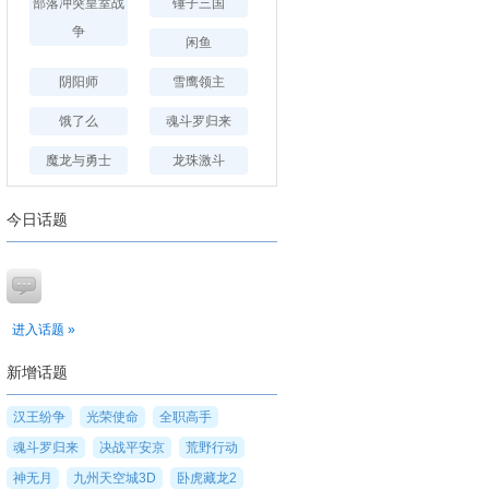
部落冲突皇室战
锤子三国
争
闲鱼
阴阳师
雪鹰领主
饿了么
魂斗罗归来
魔龙与勇士
龙珠激斗
今日话题
进入话题 »
新增话题
汉王纷争
光荣使命
全职高手
魂斗罗归来
决战平安京
荒野行动
神无月
九州天空城3D
卧虎藏龙2