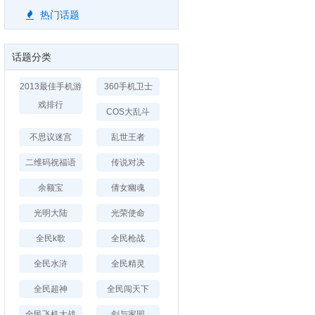
热门话题
话题分类
2013最佳手机游
360手机卫士
戏排行
COS大乱斗
不思议迷宫
乱世王者
二维码祝福语
传说对决
余额宝
倩女幽魂
光明大陆
光荣使命
全民k歌
全民枪战
全民水浒
全民精灵
全民超神
全民闯天下
全民飞机大战
剑与家园