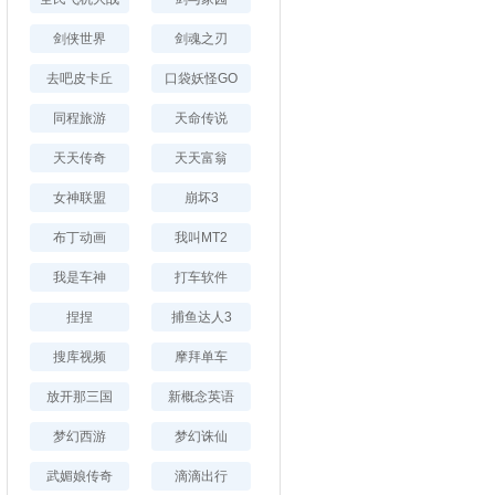
剑侠世界
剑魂之刃
去吧皮卡丘
口袋妖怪GO
同程旅游
天命传说
天天传奇
天天富翁
女神联盟
崩坏3
布丁动画
我叫MT2
我是车神
打车软件
捏捏
捕鱼达人3
搜库视频
摩拜单车
放开那三国
新概念英语
梦幻西游
梦幻诛仙
武媚娘传奇
滴滴出行