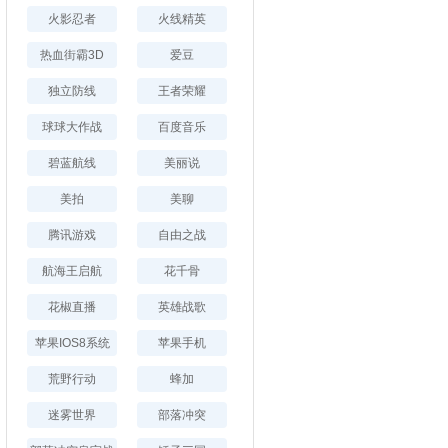
火影忍者
火线精英
热血街霸3D
爱豆
独立防线
王者荣耀
球球大作战
百度音乐
碧蓝航线
美丽说
美拍
美聊
腾讯游戏
自由之战
航海王启航
花千骨
花椒直播
英雄战歌
苹果IOS8系统
苹果手机
荒野行动
蜂加
迷雾世界
部落冲突