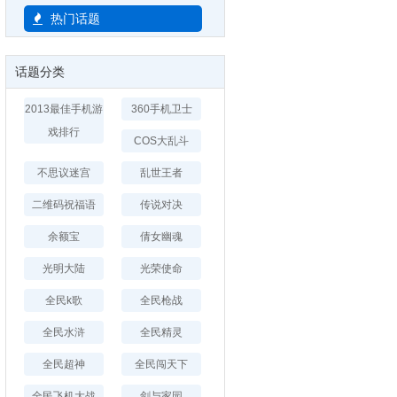
热门话题
话题分类
2013最佳手机游
360手机卫士
戏排行
COS大乱斗
不思议迷宫
乱世王者
二维码祝福语
传说对决
余额宝
倩女幽魂
光明大陆
光荣使命
全民k歌
全民枪战
全民水浒
全民精灵
全民超神
全民闯天下
全民飞机大战
剑与家园