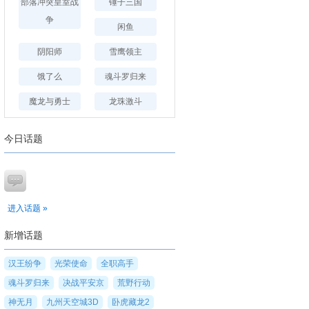
部落冲突皇室战
锤子三国
争
闲鱼
阴阳师
雪鹰领主
饿了么
魂斗罗归来
魔龙与勇士
龙珠激斗
今日话题
进入话题 »
新增话题
汉王纷争
光荣使命
全职高手
魂斗罗归来
决战平安京
荒野行动
神无月
九州天空城3D
卧虎藏龙2