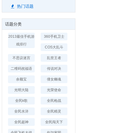
热门话题
话题分类
2013最佳手机游
360手机卫士
戏排行
COS大乱斗
不思议迷宫
乱世王者
二维码祝福语
传说对决
余额宝
倩女幽魂
光明大陆
光荣使命
全民k歌
全民枪战
全民水浒
全民精灵
全民超神
全民闯天下
全民飞机大战
剑与家园