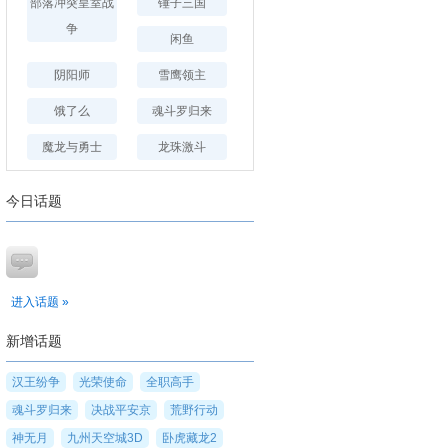
部落冲突皇室战
锤子三国
争
闲鱼
阴阳师
雪鹰领主
饿了么
魂斗罗归来
魔龙与勇士
龙珠激斗
今日话题
进入话题 »
新增话题
汉王纷争
光荣使命
全职高手
魂斗罗归来
决战平安京
荒野行动
神无月
九州天空城3D
卧虎藏龙2