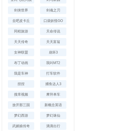
剑侠世界
剑魂之刃
去吧皮卡丘
口袋妖怪GO
同程旅游
天命传说
天天传奇
天天富翁
女神联盟
崩坏3
布丁动画
我叫MT2
我是车神
打车软件
捏捏
捕鱼达人3
搜库视频
摩拜单车
放开那三国
新概念英语
梦幻西游
梦幻诛仙
武媚娘传奇
滴滴出行