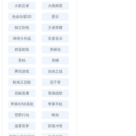
火影忍者
火线精英
热血街霸3D
爱豆
独立防线
王者荣耀
球球大作战
百度音乐
碧蓝航线
美丽说
美拍
美聊
腾讯游戏
自由之战
航海王启航
花千骨
花椒直播
英雄战歌
苹果IOS8系统
苹果手机
荒野行动
蜂加
迷雾世界
部落冲突