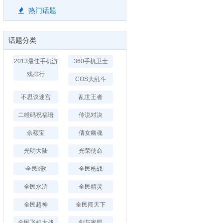
热门话题
话题分类
2013最佳手机游
360手机卫士
戏排行
COS大乱斗
不思议迷宫
乱世王者
二维码祝福语
传说对决
余额宝
倩女幽魂
光明大陆
光荣使命
全民k歌
全民枪战
全民水浒
全民精灵
全民超神
全民闯天下
全民飞机大战
剑与家园