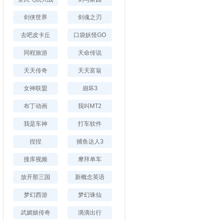
剑侠世界
剑魂之刃
去吧皮卡丘
口袋妖怪GO
同程旅游
天命传说
天天传奇
天天富翁
女神联盟
崩坏3
布丁动画
我叫MT2
我是车神
打车软件
捏捏
捕鱼达人3
搜库视频
摩拜单车
放开那三国
新概念英语
梦幻西游
梦幻诛仙
武媚娘传奇
滴滴出行