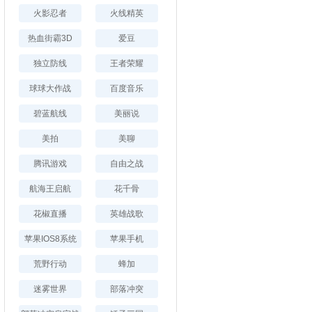
火影忍者
火线精英
热血街霸3D
爱豆
独立防线
王者荣耀
球球大作战
百度音乐
碧蓝航线
美丽说
美拍
美聊
腾讯游戏
自由之战
航海王启航
花千骨
花椒直播
英雄战歌
苹果IOS8系统
苹果手机
荒野行动
蜂加
迷雾世界
部落冲突