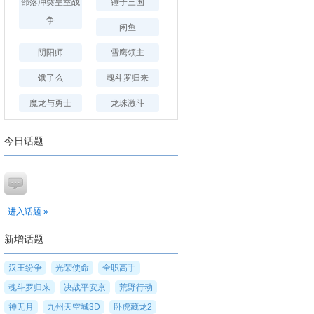
部落冲突皇室战
锤子三国
争
闲鱼
阴阳师
雪鹰领主
饿了么
魂斗罗归来
魔龙与勇士
龙珠激斗
今日话题
进入话题 »
新增话题
汉王纷争
光荣使命
全职高手
魂斗罗归来
决战平安京
荒野行动
神无月
九州天空城3D
卧虎藏龙2